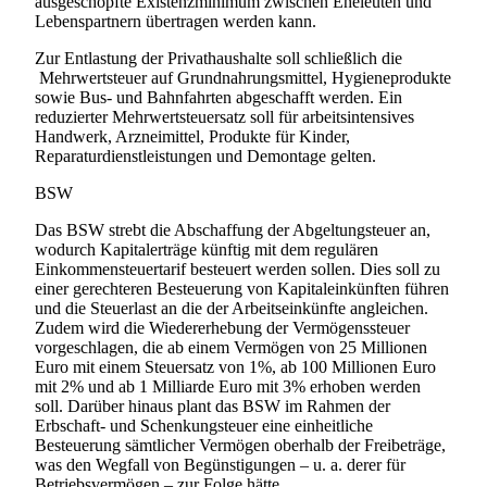
ausgeschöpfte Existenzminimum zwischen Eheleuten und
Lebenspartnern übertragen werden kann.
Zur Entlastung der Privathaushalte soll schließlich die
Mehrwertsteuer auf Grundnahrungsmittel, Hygieneprodukte
sowie Bus- und Bahnfahrten abgeschafft werden. Ein
reduzierter Mehrwertsteuersatz soll für arbeitsintensives
Handwerk, Arzneimittel, Produkte für Kinder,
Reparaturdienstleistungen und Demontage gelten.
BSW
Das BSW strebt die Abschaffung der Abgeltungsteuer an,
wodurch Kapitalerträge künftig mit dem regulären
Einkommensteuertarif besteuert werden sollen. Dies soll zu
einer gerechteren Besteuerung von Kapitaleinkünften führen
und die Steuerlast an die der Arbeitseinkünfte angleichen.
Zudem wird die Wiedererhebung der Vermögenssteuer
vorgeschlagen, die ab einem Vermögen von 25 Millionen
Euro mit einem Steuersatz von 1%, ab 100 Millionen Euro
mit 2% und ab 1 Milliarde Euro mit 3% erhoben werden
soll. Darüber hinaus plant das BSW im Rahmen der
Erbschaft- und Schenkungsteuer eine einheitliche
Besteuerung sämtlicher Vermögen oberhalb der Freibeträge,
was den Wegfall von Begünstigungen – u. a. derer für
Betriebsvermögen – zur Folge hätte.