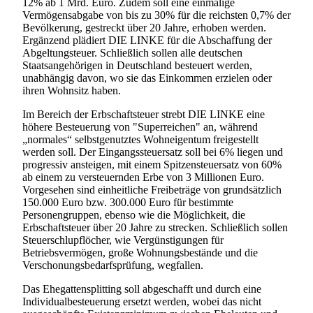
12% ab 1 Mrd. Euro. Zudem soll eine einmalige
Vermögensabgabe von bis zu 30% für die reichsten 0,7% der
Bevölkerung, gestreckt über 20 Jahre, erhoben werden.
Ergänzend plädiert DIE LINKE für die Abschaffung der
Abgeltungsteuer. Schließlich sollen alle deutschen
Staatsangehörigen in Deutschland besteuert werden,
unabhängig davon, wo sie das Einkommen erzielen oder
ihren Wohnsitz haben.
Im Bereich der Erbschaftsteuer strebt DIE LINKE eine
höhere Besteuerung von "Superreichen" an, während
„normales“ selbstgenutztes Wohneigentum freigestellt
werden soll. Der Eingangssteuersatz soll bei 6% liegen und
progressiv ansteigen, mit einem Spitzensteuersatz von 60%
ab einem zu versteuernden Erbe von 3 Millionen Euro.
Vorgesehen sind einheitliche Freibeträge von grundsätzlich
150.000 Euro bzw. 300.000 Euro für bestimmte
Personengruppen, ebenso wie die Möglichkeit, die
Erbschaftsteuer über 20 Jahre zu strecken. Schließlich sollen
Steuerschlupflöcher, wie Vergünstigungen für
Betriebsvermögen, große Wohnungsbestände und die
Verschonungsbedarfsprüfung, wegfallen.
Das Ehegattensplitting soll abgeschafft und durch eine
Individualbesteuerung ersetzt werden, wobei das nicht